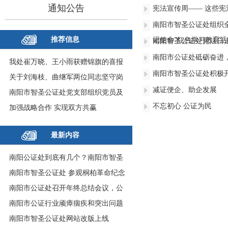
通知公告
宪法宣传周—— 这些
南阳市智圣公证处组织
推荐信息
记使命”红色学习教育活
南阳智圣公证处宪法日
南阳市公证处砥砺奋进
我处崔万晓、王小雨获赠锦旗的喜报
南阳市智圣公证处积极开
关于刘海枝、曲继军两位同志坚守岗
减证便企、助企发展
位、竭诚为民服务的通报表扬
南阳市智圣公证处党支部组织党员及
不忘初心 公证为民
积极分子接受廉政文化警示教育
加强战略合作 实现双方共赢
最新内容
南阳公证处到底有几个？南阳市智圣
公证处来告诉你
南阳市智圣公证处 参观桐柏革命纪念
馆 缅怀革命先烈 传承红色精神
南阳市公证处召开年终总结会议，公
证处主任周光轩发表重要讲话
南阳市公证行业顽瘴痼疾和突出问题
专项整治内容公示
南阳市智圣公证处网站改版上线