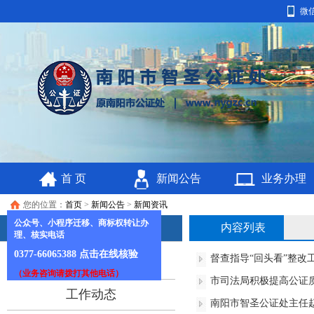
微
首 页
新闻公告
业务办理
您的位置：
首页
>
新闻公告
>
新闻资讯
公众号、小程序迁移、商标权转让办
内容列表
新闻公告
理、核实电话
0377-66065388
点击在线核验
督查指导“回头看”整改
新闻资讯
（业务咨询请拨打其他电话）
市司法局积极提高公证
工作动态
南阳市智圣公证处主任