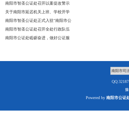
南阳市智圣公证处召开以案促改警示
教育大会
关于南阳市延迟机关上班、学校开学
和企业开工时间的通知
南阳市智圣公证处正式入驻“南阳市公
共法律服务中心”
南阳市智圣公证处召开全处行政队伍
教育整顿动员部署会
南阳市公证处砥砺奋进，做好公证服
务促进社会和谐
QQ:3218
豫
Powered by
南阳市公证