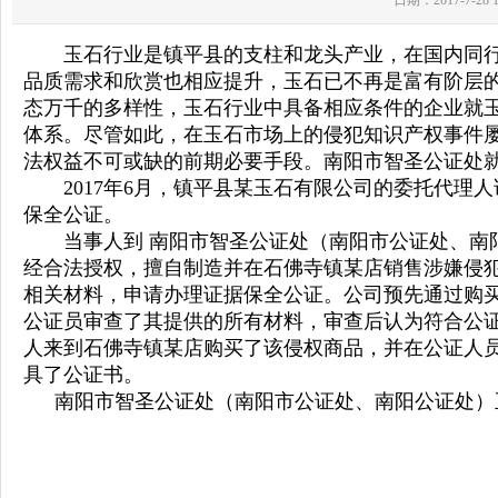
日期：2017-7-28
玉石
行业是
镇平县
的支柱和龙头产业，在国内同
品质需求和欣赏也相应提升，
玉石
已不再是
富有阶层
态万千的多样性，
玉石
行业中具备相应条件的企业就
体系。尽管如此，在
玉石
市场上的侵犯知识产权事件
法权益不可或缺的前期必要手段。
南阳市智圣
公证处
201
7
年
6月，
镇平县
某
玉石
有限公司的委托代理人
保全公证。
当事人到
南阳市智圣公证处（南阳市公证处、南
经合法授权，擅自制造并在
石佛寺镇
某店销售涉嫌侵
相关材料，申请办理证据保全公证。公司预先通过购
公证员审查了其提供的所有材料，审查后认为符合公
人来到
石佛寺镇
某店购买了该侵权商品，并在公证人
具了公证书。
南阳市智圣公证处（南阳市公证处、南阳公证处）