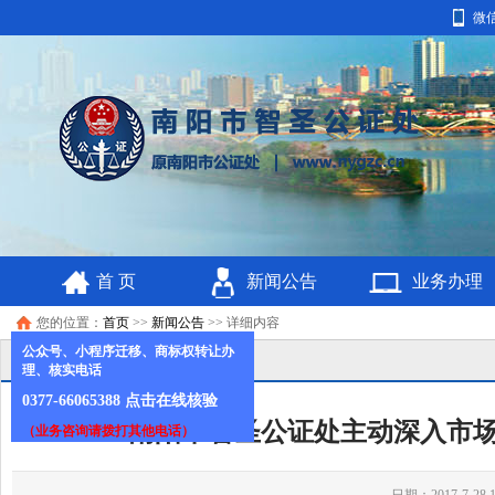
微
首 页
新闻公告
业务办理
您的位置：
首页
>>
新闻公告
>> 详细内容
公众号、小程序迁移、商标权转让办
理、核实电话
0377-66065388
点击在线核验
南阳市智圣公证处主动深入市
（业务咨询请拨打其他电话）